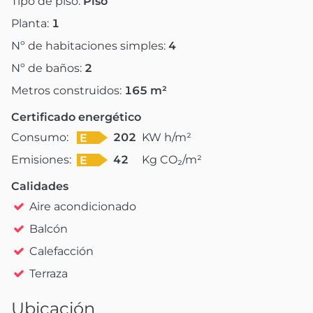
Tipo de piso:
Piso
Planta:
1
Nº de habitaciones simples:
4
Nº de baños:
2
Metros construidos:
165
m²
Certificado energético
Consumo:
202
KW h/m²
E
Emisiones:
42
Kg CO₂/m²
E
Calidades
Aire acondicionado
Balcón
Calefacción
Terraza
Ubicación