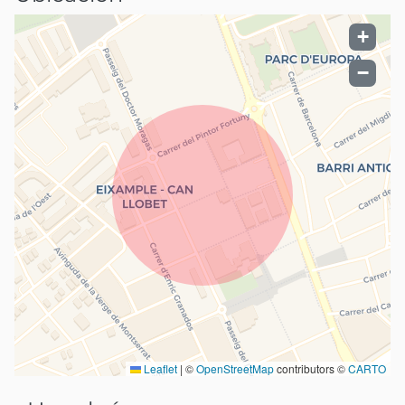
+
−
Leaflet
|
©
OpenStreetMap
contributors ©
CARTO