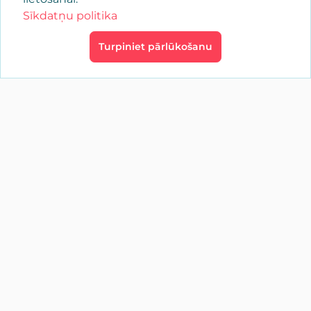
Sīkdatņu politika
Turpiniet pārlūkošanu
×
Pieslēgties
YAENCASA
Ātrākais veids, kā atrast to, ko meklējat, vai
reklamēt savu zīmolu vai uzņēmumu.
Aizmirsāt paroli?
Sekojiet mums tālāk
Pieslēgties
soporte@yaencasa.pro
facebook
Vai jums nav konta?
Reģistrēties