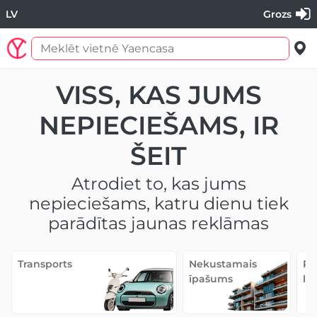
LV
Grozs
VISS, KAS JUMS
NEPIECIEŠAMS, IR
ŠEIT
Atrodiet to, kas jums
nepieciešams, katru dienu tiek
parādītas jaunas reklāmas
Transports
Nekustamais
Pe
īpašums
lie