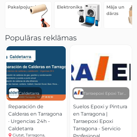
Pakalpojumi
Elektronika
Māja un
dārzs
Populāras reklāmas
Caldetarra
Tarraepoxi Epoxi Tarragona
Reparación de
Suelos Epoxi y Pintura
Calderas en Tarragona
en Tarragona |
· Urgencias 24h -
Tarraepoxi Epoxi
Caldetarra
Tarragona - Servicio
Ciutat, Tarragona,
Profesional