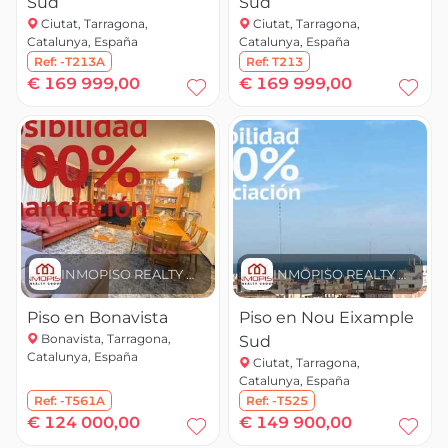
Sud
Sud
Ciutat, Tarragona,
Ciutat, Tarragona,
Catalunya, España
Catalunya, España
Ref:
-T213A
Ref:
T213
€ 169 999,00
€ 169 999,00
INMOPISO REALTY GROUP
INMOPISO REALTY GROUP
Piso en Bonavista
Piso en Nou Eixample
Bonavista, Tarragona,
Sud
Catalunya, España
Ciutat, Tarragona,
Catalunya, España
Ref:
-T561A
Ref:
-T525
€ 124 000,00
€ 149 900,00