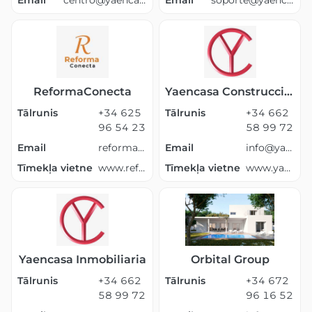
Email
centro@yaencasa.com
Email
soporte@yaencasa.pro
ReformaConecta
Yaencasa Construcciones
Tālrunis
+34 625
Tālrunis
+34 662
96 54 23
58 99 72
Email
reformasvillanuevatorrelavega@gmail.com
Email
info@yaencasa.com
Tīmekļa vietne
www.reformaconecta.com
Tīmekļa vietne
www.yaencasa.com
Yaencasa Inmobiliaria
Orbital Group
Tālrunis
+34 662
Tālrunis
+34 672
58 99 72
96 16 52