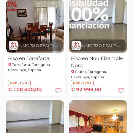
INMOPISO REALTY GROUP
INMOPISO REALTY GROUP
Piso en Torreforta
Piso en Nou Eixample
Torreforta, Tarragona,
Nord
Catalunya, España
Ciutat, Tarragona,
Catalunya, España
Ref:
-T536
Ref:
-T281
€ 108 500,00
€ 92 999,00