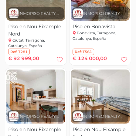
INMOPISO REALTY GROUP
INMOPISO REALTY GROUP
Piso en Nou Eixample
Piso en Bonavista
Bonavista, Tarragona,
Nord
Catalunya, España
Ciutat, Tarragona,
Catalunya, España
Ref:
T281
Ref:
T561
€ 92 999,00
€ 124 000,00
INMOPISO REALTY GROUP
INMOPISO REALTY GROUP
Piso en Nou Eixample
Piso en Nou Eixample