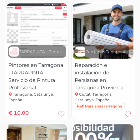
TARRAPINTA - Pintores Tarragona
Persianas Tarragona
Pintores en Tarragona
Reparación e
| TARRAPINTA -
instalación de
Servicio de Pintura
Persianas en
Profesional
Tarragona Provincia
Tarragona, Catalunya,
Ciutat, Tarragona,
España
Catalunya, España
Ref:
PersianasTarragona
€ 10,00