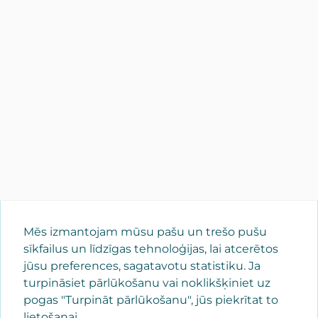
Mēs izmantojam mūsu pašu un trešo pušu
sīkfailus un līdzīgas tehnoloģijas, lai atcerētos
jūsu preferences, sagatavotu statistiku. Ja
turpināsiet pārlūkošanu vai noklikšķiniet uz
pogas "Turpināt pārlūkošanu", jūs piekrītat to
lietošanai.