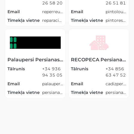
26 58 20
26 51 81
Email
reperreus@gmail.com
Email
pintolousalou@gmail.com
Tīmekļa vietne
reparacionpersianasreus.es
Tīmekļa vietne
pintoressalou.es
Palaupersi Persianas Palau Solita i Plegamans
RECOPECA Persianas Cádiz
Tālrunis
+34 936
Tālrunis
+34 856
94 35 05
63 47 52
Email
palaupersi@gmail.com
Email
cadizpersianas@gmail.com
Tīmekļa vietne
persianaspalausolitaiplegamants.es
Tīmekļa vietne
persianas-cadiz.es