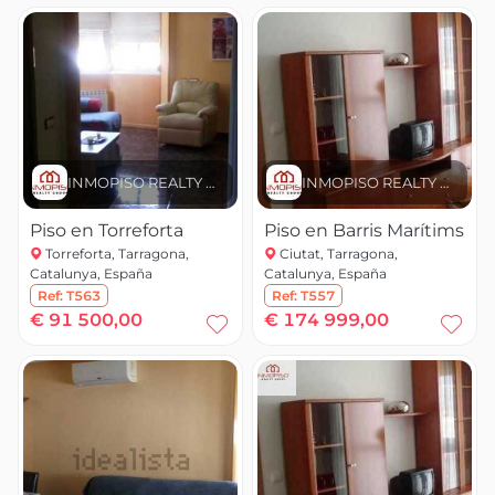
INMOPISO REALTY GROUP
INMOPISO REALTY GROUP
Piso en Torreforta
Piso en Barris Marítims
Torreforta, Tarragona,
Ciutat, Tarragona,
Catalunya, España
Catalunya, España
Ref:
T563
Ref:
T557
€ 91 500,00
€ 174 999,00