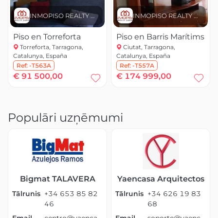
INMOPISO REALTY GROUP
INMOPISO REALTY GROUP
Piso en Torreforta
Piso en Barris Marítims
Torreforta, Tarragona,
Ciutat, Tarragona,
Catalunya, España
Catalunya, España
Ref:
-T563A
Ref:
-T557A
€ 91 500,00
€ 174 999,00
Populāri uzņēmumi
Bigmat TALAVERA
Yaencasa Arquitectos
Tālrunis
+34 653 85 82
Tālrunis
+34 626 19 83
46
68