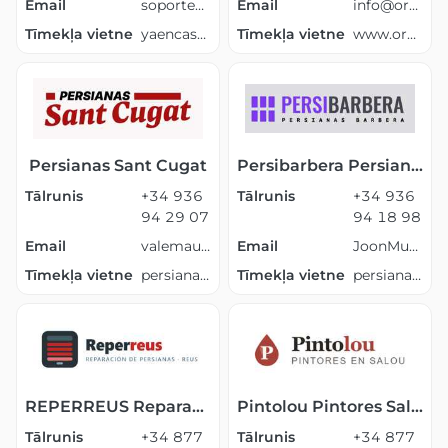
Email
soporte@yaencasa.pro
Email
info@orbital-group.es
Tīmekļa vietne
yaencasa.com
Tīmekļa vietne
www.orbital-group.es
Persianas Sant Cugat
Persibarbera Persianas Barberà del Vallès
Tālrunis
+34 936
Tālrunis
+34 936
94 29 07
94 18 98
Email
valemaurisantyMartinucci@gmail.com
Email
JoonMudz@gmail.com
Tīmekļa vietne
persianassantcugat.com
Tīmekļa vietne
persianasbarberadelvalles.es
REPERREUS Reparación Persianas Reus
Pintolou Pintores Salou
Tālrunis
+34 877
Tālrunis
+34 877