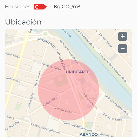
Emisiones:
-
Kg CO₂/m²
G
Ubicación
+
−