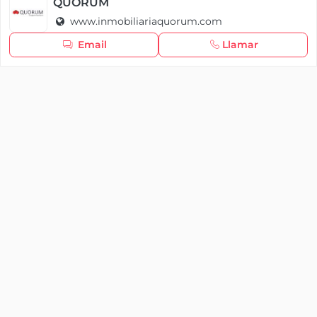
Política de cookies
QUORUM
www.inmobiliariaquorum.com
Seguir navegando
Email
Llamar
×
Iniciar sesión
YAENCASA
La forma más rápida de encontrar lo que buscas o
dar a conocer tu marca y/o negocio.
Se te olvidó tu contraseña
Síganos
Iniciar sesión
soporte@yaencasa.pro
facebook
¿No tienes cuenta?
Registro
¡Registra tu empresa gratis!
¿Eres una empresa o un profesional?