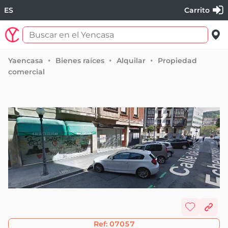
ES
Carrito
Yaencasa
Bienes raíces
Alquilar
Propiedad
comercial
Ref:
07057