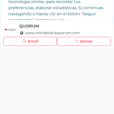
tecnología similar, para recordar tus
preferencias, elaborar estadísticas. Si continúas
navegando o haces clic en el botón "Seguir
navegando", aceptas su uso.
Política de cookies
QUORUM
www.inmobiliariaquorum.com
Seguir navegando
Email
Llamar
×
Iniciar sesión
YAENCASA
La forma más rápida de encontrar lo que buscas o
dar a conocer tu marca y/o negocio.
Se te olvidó tu contraseña
Síganos
Iniciar sesión
soporte@yaencasa.pro