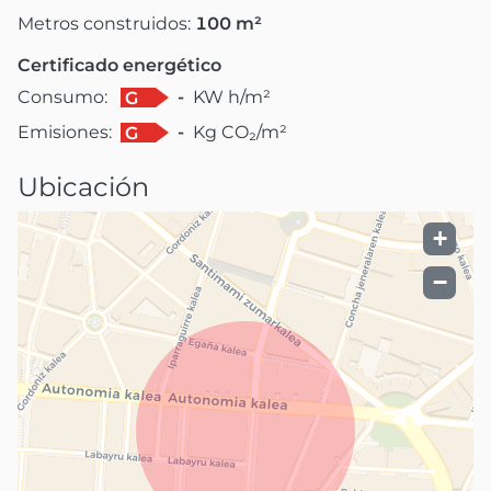
Metros construidos:
100
m²
Certificado energético
Consumo:
-
KW h/m²
G
Emisiones:
-
Kg CO₂/m²
G
Ubicación
+
−