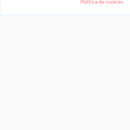
Política de cookies
YAENCASA
La forma más rápida de encontrar lo
buscas o dar a conocer tu marca y/o
negocio.
Síganos
soporte@yaencasa.pro
facebook