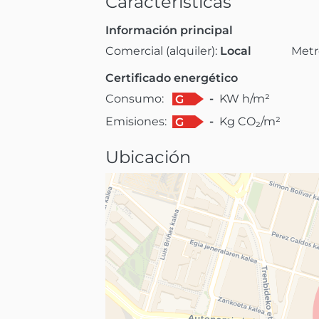
Caracteristicas
Información principal
Comercial (alquiler):
Local
Metr
Certificado energético
Consumo:
-
KW h/m²
G
Emisiones:
-
Kg CO₂/m²
G
Ubicación