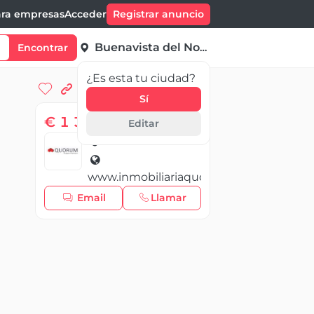
ra empresas
Acceder
Registrar anuncio
Buenavista del Norte
Encontrar
¿Es esta tu ciudad?
Sí
€ 1 300,00
/ Mes
Editar
QUORUM
www.inmobiliariaquorum.com
Email
Llamar