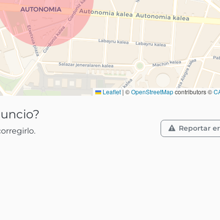
Leaflet
|
©
OpenStreetMap
contributors ©
C
nuncio?
Reportar er
rregirlo.