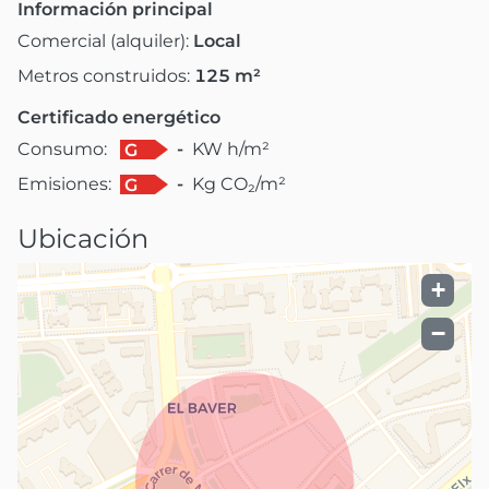
Información principal
Comercial (alquiler):
Local
Metros construidos:
125
m²
Certificado energético
Consumo:
-
KW h/m²
G
Emisiones:
-
Kg CO₂/m²
G
Ubicación
+
−