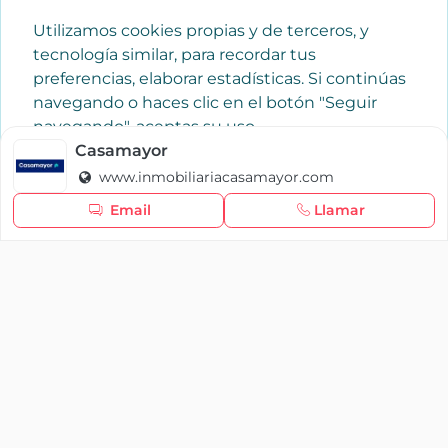
Utilizamos cookies propias y de terceros, y
tecnología similar, para recordar tus
preferencias, elaborar estadísticas. Si continúas
navegando o haces clic en el botón "Seguir
navegando", aceptas su uso.
Política de cookies
Casamayor
www.inmobiliariacasamayor.com
Seguir navegando
Email
Llamar
×
Iniciar sesión
YAENCASA
La forma más rápida de encontrar lo que buscas o
dar a conocer tu marca y/o negocio.
Se te olvidó tu contraseña
Síganos