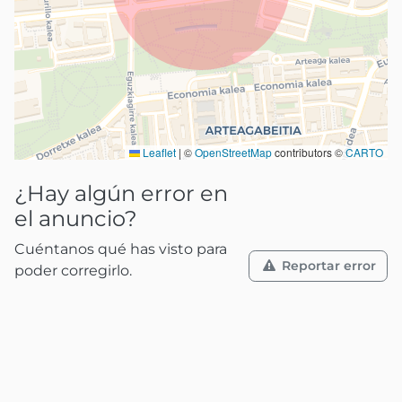
Leaflet
|
©
OpenStreetMap
contributors ©
CARTO
¿Hay algún error en
el anuncio?
Cuéntanos qué has visto para
Reportar error
poder corregirlo.