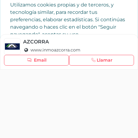
Utilizamos cookies propias y de terceros, y
tecnología similar, para recordar tus
preferencias, elaborar estadísticas. Si continúas
navegando o haces clic en el botón "Seguir
navegando", aceptas su uso.
Política de cookies
AZCORRA
www.inmoazcorra.com
Seguir navegando
Email
Llamar
×
Iniciar sesión
YAENCASA
La forma más rápida de encontrar lo que buscas o
dar a conocer tu marca y/o negocio.
Se te olvidó tu contraseña
Síganos
Iniciar sesión