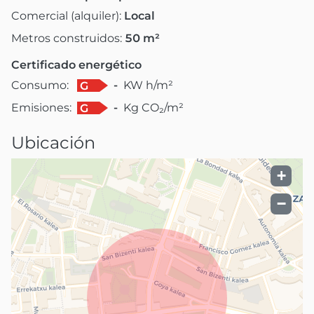
Comercial (alquiler):
Local
Metros construidos:
50
m²
Certificado energético
Consumo:
-
KW h/m²
G
Emisiones:
-
Kg CO₂/m²
G
Ubicación
+
−