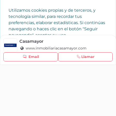
Utilizamos cookies propias y de terceros, y
tecnología similar, para recordar tus
preferencias, elaborar estadísticas. Si continúas
navegando o haces clic en el botón "Seguir
navegando", aceptas su uso.
Política de cookies
Casamayor
www.inmobiliariacasamayor.com
Seguir navegando
Email
Llamar
×
Iniciar sesión
YAENCASA
La forma más rápida de encontrar lo que buscas o
dar a conocer tu marca y/o negocio.
Se te olvidó tu contraseña