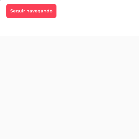
Seguir navegando
go
Profesionales
aíces
Inmobiliarias
te
Alquiler vacacional
Servicios
profesionales
es
Tienda
jardín
os y
os