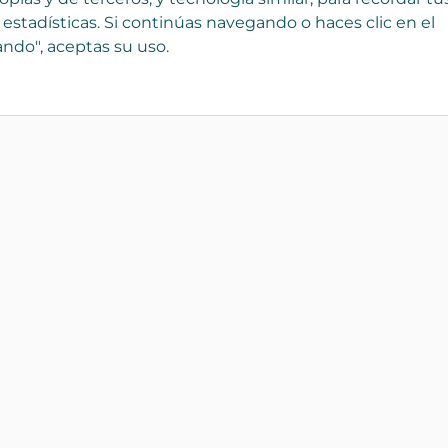
 estadísticas. Si continúas navegando o haces clic en el
ndo", aceptas su uso.
¡Registra tu empresa
Catálo
gratis!
Bienes r
 que
Forma parte de Yaencasa y
Transpor
aparece desde hoy en nuestro
Servicios
catálogo de Inmobiliarias,
profesionales y tiendas
Artículos
personal
Para empresas
Hogar y 
Repuest
accesori