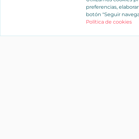
preferencias, elaborar
botón "Seguir navega
Política de cookies
YAENCASA
La forma más rápida de encontrar lo
buscas o dar a conocer tu marca y/o
negocio.
Síganos
soporte@yaencasa.pro
facebook