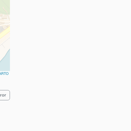
ARTO
ror