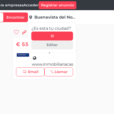
ra empresas
Acceder
Registrar anuncio
Buenavista del Norte
Encontrar
¿Es esta tu ciudad?
Sí
€ 550,00
/ Mes
Editar
Casamayor
www.inmobiliariacasamayor.com
Email
Llamar