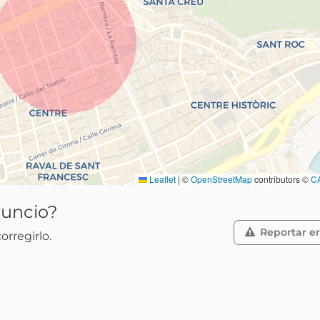
Leaflet
|
©
OpenStreetMap
contributors ©
C
nuncio?
Reportar er
rregirlo.