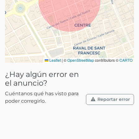
Leaflet
|
©
OpenStreetMap
contributors ©
CARTO
¿Hay algún error en
el anuncio?
Cuéntanos qué has visto para
Reportar error
poder corregirlo.