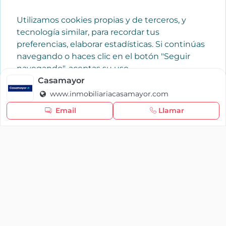
Utilizamos cookies propias y de terceros, y
tecnología similar, para recordar tus
preferencias, elaborar estadísticas. Si continúas
navegando o haces clic en el botón "Seguir
navegando", aceptas su uso.
Política de cookies
Casamayor
www.inmobiliariacasamayor.com
Seguir navegando
Email
Llamar
×
Iniciar sesión
YAENCASA
La forma más rápida de encontrar lo que buscas o
dar a conocer tu marca y/o negocio.
Se te olvidó tu contraseña