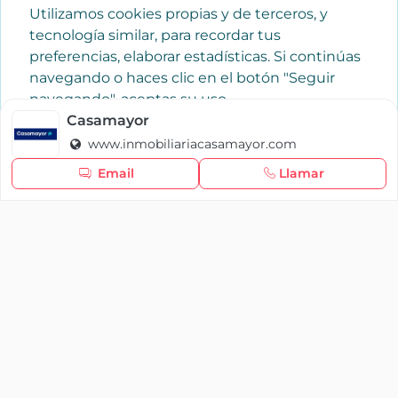
Utilizamos cookies propias y de terceros, y
tecnología similar, para recordar tus
preferencias, elaborar estadísticas. Si continúas
navegando o haces clic en el botón "Seguir
navegando", aceptas su uso.
Política de cookies
Casamayor
www.inmobiliariacasamayor.com
Seguir navegando
Email
Llamar
×
Iniciar sesión
YAENCASA
La forma más rápida de encontrar lo que buscas o
dar a conocer tu marca y/o negocio.
Se te olvidó tu contraseña
Síganos
Iniciar sesión