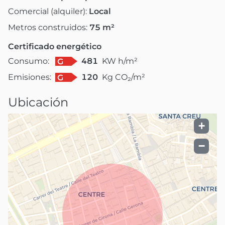
Comercial (alquiler):
Local
Metros construidos:
75
m²
Certificado energético
Consumo:
481
KW h/m²
G
Emisiones:
120
Kg CO₂/m²
G
Ubicación
+
−