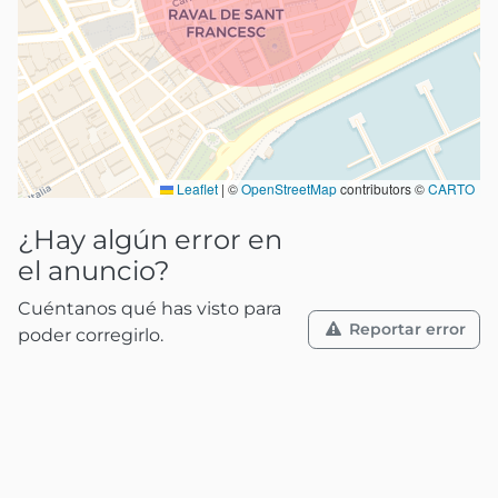
Leaflet
|
©
OpenStreetMap
contributors ©
CARTO
¿Hay algún error en
el anuncio?
Cuéntanos qué has visto para
Reportar error
poder corregirlo.