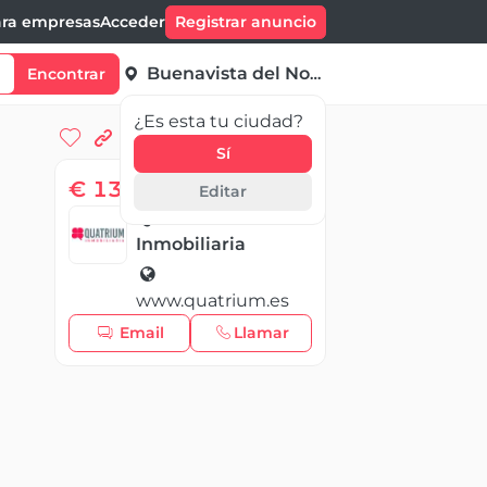
ra empresas
Acceder
Registrar anuncio
Buenavista del Norte
Encontrar
¿Es esta tu ciudad?
Sí
€ 13 200,00
/ Mes
Editar
Quatrium
Inmobiliaria
www.quatrium.es
Email
Llamar