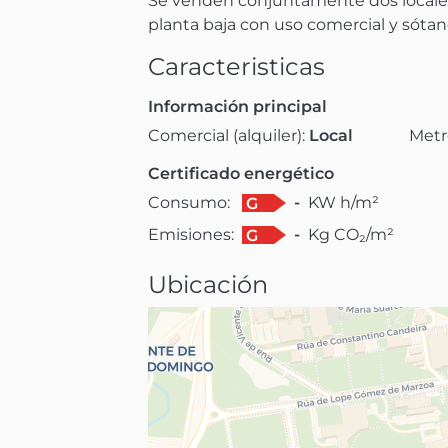
Se venden conjuntamente dos locales 
planta baja con uso comercial y sótan
Caracteristicas
Información principal
Comercial (alquiler):
Local
Metr
Certificado energético
Consumo:
-
KW h/m²
G
Emisiones:
-
Kg CO₂/m²
G
Ubicación