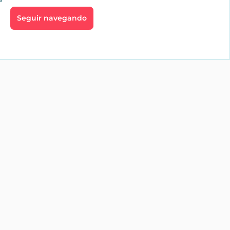
Seguir navegando
go
Profesionales
aíces
Inmobiliarias
te
Alquiler vacacional
Servicios
profesionales
es
Tienda
jardín
os y
os