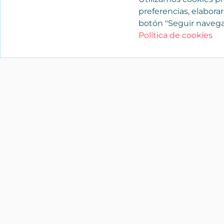
preferencias, elaborar
botón "Seguir navega
Política de cookies
YAENCASA
La forma más rápida de encontrar lo
buscas o dar a conocer tu marca y/o
negocio.
Síganos
soporte@yaencasa.pro
facebook