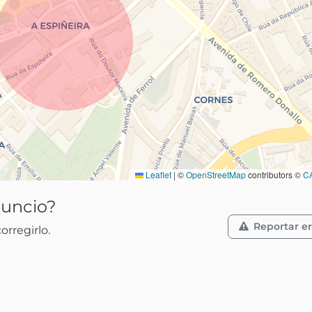
Leaflet
|
©
OpenStreetMap
contributors ©
C
nuncio?
Reportar er
rregirlo.