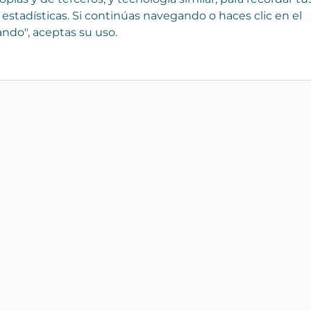
 estadísticas. Si continúas navegando o haces clic en el
ndo", aceptas su uso.
¡Registra tu empresa
Catálo
gratis!
Bienes r
 que
Forma parte de Yaencasa y
Transpor
aparece desde hoy en nuestro
Servicios
catálogo de Inmobiliarias,
profesionales y tiendas
Artículos
personal
Para empresas
Hogar y 
Repuest
accesori