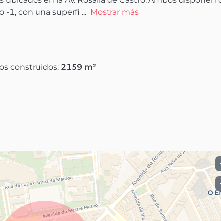
ubicados en la Av. Rosalía de Castro. Ambos disponen d
o -1, con una superfi
 ...
Mostrar más
os construidos:
2159
m²