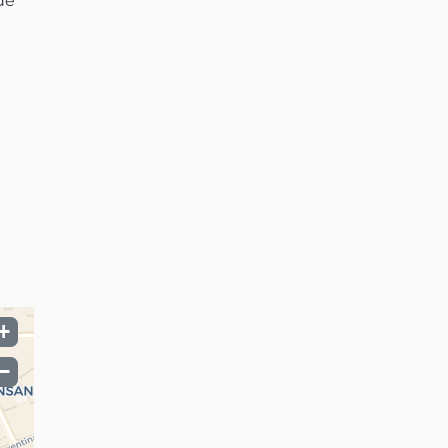
e 
+
−