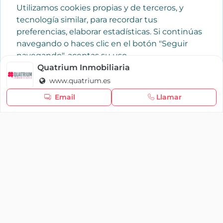
Utilizamos cookies propias y de terceros, y
tecnología similar, para recordar tus
preferencias, elaborar estadísticas. Si continúas
navegando o haces clic en el botón "Seguir
navegando", aceptas su uso.
Política de cookies
Quatrium Inmobiliaria
www.quatrium.es
Seguir navegando
Email
Llamar
×
Iniciar sesión
YAENCASA
La forma más rápida de encontrar lo que buscas o
dar a conocer tu marca y/o negocio.
Se te olvidó tu contraseña
Síganos
Iniciar sesión