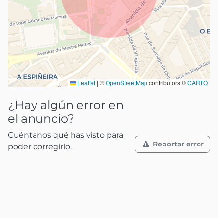
Leaflet
|
©
OpenStreetMap
contributors ©
CARTO
¿Hay algún error en
el anuncio?
Cuéntanos qué has visto para
Reportar error
poder corregirlo.