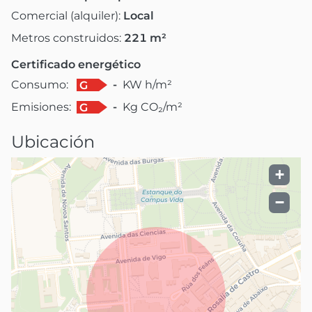
Comercial (alquiler):
Local
Metros construidos:
221
m²
Certificado energético
Consumo:
-
KW h/m²
G
Emisiones:
-
Kg CO₂/m²
G
Ubicación
+
−