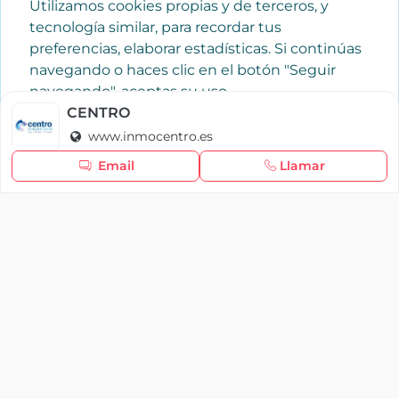
Utilizamos cookies propias y de terceros, y
tecnología similar, para recordar tus
preferencias, elaborar estadísticas. Si continúas
navegando o haces clic en el botón "Seguir
navegando", aceptas su uso.
Política de cookies
CENTRO
www.inmocentro.es
Seguir navegando
Email
Llamar
×
Iniciar sesión
YAENCASA
La forma más rápida de encontrar lo que buscas o
dar a conocer tu marca y/o negocio.
Se te olvidó tu contraseña
Síganos
Iniciar sesión