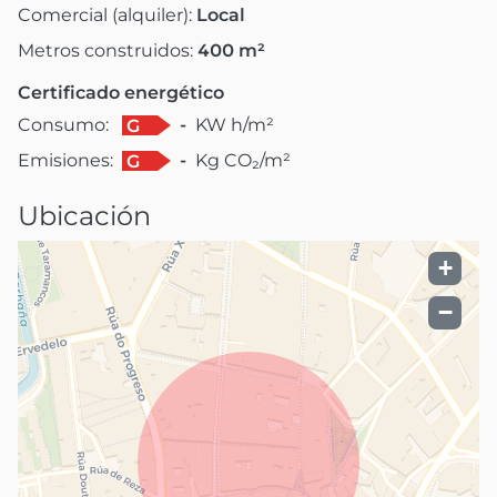
Comercial (alquiler):
Local
Metros construidos:
400
m²
Certificado energético
Consumo:
-
KW h/m²
G
Emisiones:
-
Kg CO₂/m²
G
Ubicación
+
−