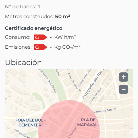
Nº de baños:
1
Metros construidos:
50
m²
Certificado energético
Consumo:
-
KW h/m²
G
Emisiones:
-
Kg CO₂/m²
G
Ubicación
+
−