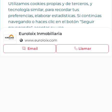
Utilizamos cookies propias y de terceros, y
tecnología similar, para recordar tus
preferencias, elaborar estadísticas. Si continúas
navegando o haces clic en el botón "Seguir
navegando", aceptas su uso.
Política de cookies
Euroloix Inmobiliaria
www.euroloix.com
Seguir navegando
Email
Llamar
×
Iniciar sesión
YAENCASA
La forma más rápida de encontrar lo que buscas o
dar a conocer tu marca y/o negocio.
Se te olvidó tu contraseña
Síganos
Iniciar sesión