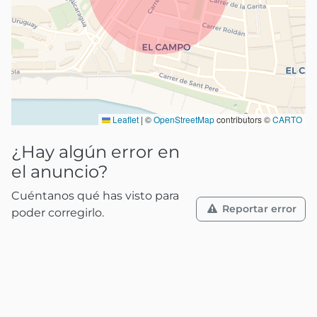
Leaflet
|
©
OpenStreetMap
contributors ©
CARTO
¿Hay algún error en
el anuncio?
Cuéntanos qué has visto para
Reportar error
poder corregirlo.