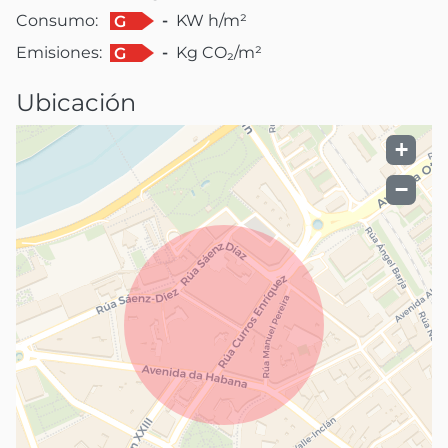
Consumo:
-
KW h/m²
G
Emisiones:
-
Kg CO₂/m²
G
Ubicación
+
−