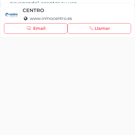
navegando", aceptas su uso.
Política de cookies
CENTRO
www.inmocentro.es
Seguir navegando
Email
Llamar
×
Iniciar sesión
YAENCASA
La forma más rápida de encontrar lo que buscas o
dar a conocer tu marca y/o negocio.
Se te olvidó tu contraseña
Síganos
Iniciar sesión
soporte@yaencasa.pro
facebook
¿No tienes cuenta?
Registro