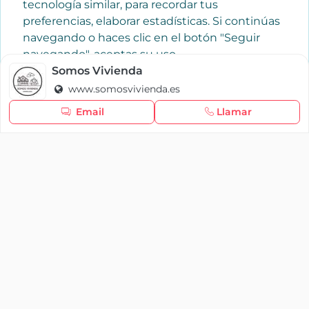
tecnología similar, para recordar tus
preferencias, elaborar estadísticas. Si continúas
navegando o haces clic en el botón "Seguir
navegando", aceptas su uso.
Política de cookies
Somos Vivienda
www.somosvivienda.es
Seguir navegando
Email
Llamar
×
Iniciar sesión
YAENCASA
La forma más rápida de encontrar lo que buscas o
dar a conocer tu marca y/o negocio.
Se te olvidó tu contraseña
Síganos
Iniciar sesión
soporte@yaencasa.pro