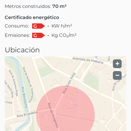
Metros construidos:
70
m²
Certificado energético
Consumo:
-
KW h/m²
G
Emisiones:
-
Kg CO₂/m²
G
Ubicación
+
−