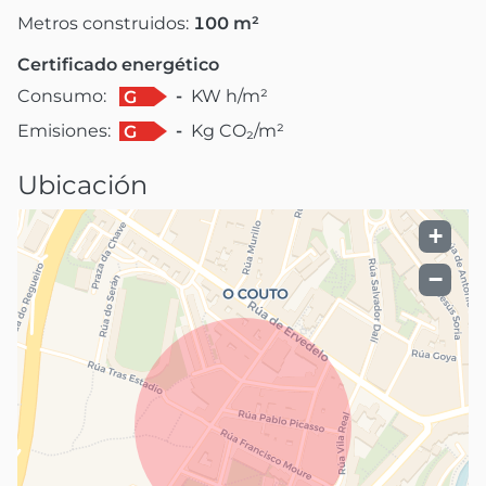
Metros construidos:
100
m²
Certificado energético
Consumo:
-
KW h/m²
G
Emisiones:
-
Kg CO₂/m²
G
Ubicación
+
−