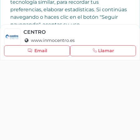
tecnología similar, para recordar tus
preferencias, elaborar estadísticas. Si continúas
navegando o haces clic en el botón "Seguir
navegando", aceptas su uso.
Política de cookies
CENTRO
www.inmocentro.es
Seguir navegando
Email
Llamar
×
Iniciar sesión
YAENCASA
La forma más rápida de encontrar lo que buscas o
dar a conocer tu marca y/o negocio.
Se te olvidó tu contraseña
Síganos
Iniciar sesión
soporte@yaencasa.pro