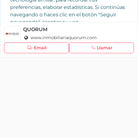
preferencias, elaborar estadísticas. Si continúas
navegando o haces clic en el botón "Seguir
navegando", aceptas su uso.
Política de cookies
QUORUM
www.inmobiliariaquorum.com
Seguir navegando
Email
Llamar
×
Iniciar sesión
YAENCASA
La forma más rápida de encontrar lo que buscas o
dar a conocer tu marca y/o negocio.
Se te olvidó tu contraseña
Síganos
Iniciar sesión
soporte@yaencasa.pro