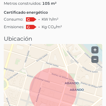
Metros construidos:
105
m²
Certificado energético
Consumo:
-
KW h/m²
G
Emisiones:
-
Kg CO₂/m²
G
Ubicación
+
−