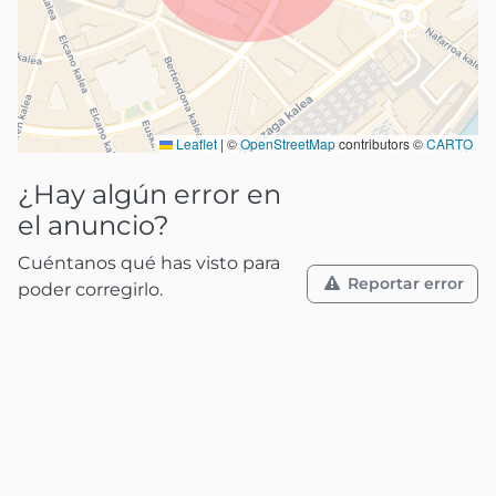
Leaflet
|
©
OpenStreetMap
contributors ©
CARTO
¿Hay algún error en
el anuncio?
Cuéntanos qué has visto para
Reportar error
poder corregirlo.