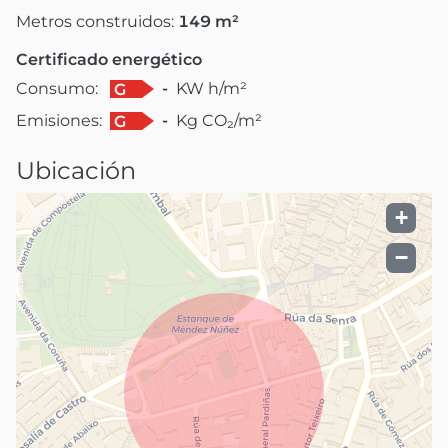
Metros construidos:
149
m²
Certificado energético
Consumo:
-
KW h/m²
G
Emisiones:
-
Kg CO₂/m²
G
Ubicación
+
−