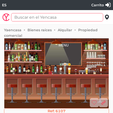
ES
Carrito
Yaencasa
Bienes raíces
Alquilar
Propiedad
comercial
Ref:
6107