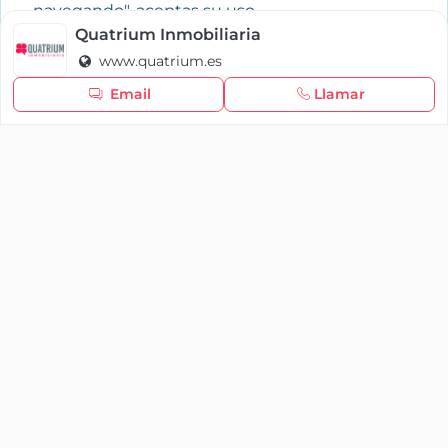
navegando", aceptas su uso.
Política de cookies
Quatrium Inmobiliaria
www.quatrium.es
Seguir navegando
Email
Llamar
×
Iniciar sesión
YAENCASA
La forma más rápida de encontrar lo que buscas o
dar a conocer tu marca y/o negocio.
Se te olvidó tu contraseña
Síganos
Iniciar sesión
soporte@yaencasa.pro
facebook
¿No tienes cuenta?
Registro