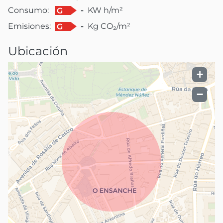
Consumo:
-
KW h/m²
G
Emisiones:
-
Kg CO₂/m²
G
Ubicación
+
−