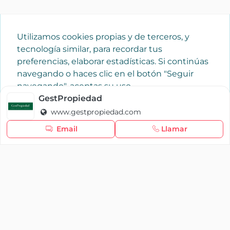
Utilizamos cookies propias y de terceros, y
tecnología similar, para recordar tus
preferencias, elaborar estadísticas. Si continúas
navegando o haces clic en el botón "Seguir
navegando", aceptas su uso.
Política de cookies
GestPropiedad
www.gestpropiedad.com
Seguir navegando
Email
Llamar
×
Iniciar sesión
YAENCASA
La forma más rápida de encontrar lo que buscas o
dar a conocer tu marca y/o negocio.