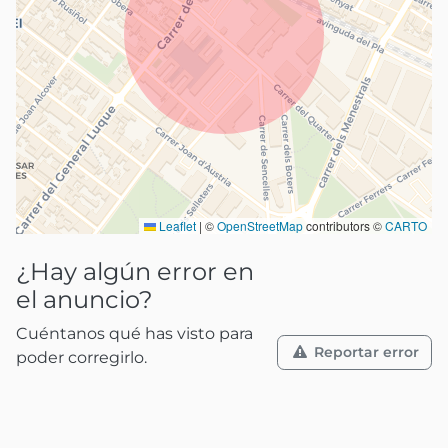
Leaflet
|
©
OpenStreetMap
contributors ©
CARTO
¿Hay algún error en
el anuncio?
Cuéntanos qué has visto para
Reportar error
poder corregirlo.