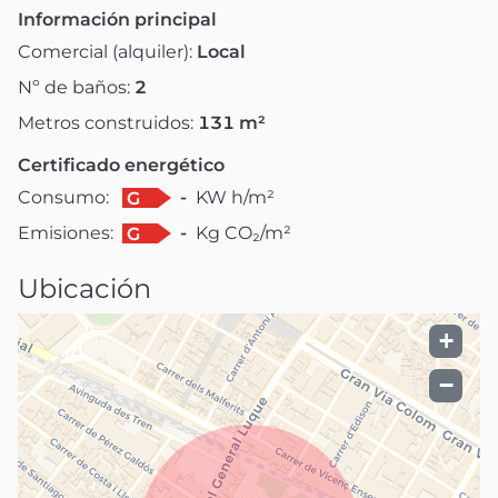
Información principal
Comercial (alquiler):
Local
Nº de baños:
2
Metros construidos:
131
m²
Certificado energético
Consumo:
-
KW h/m²
G
Emisiones:
-
Kg CO₂/m²
G
Ubicación
+
−