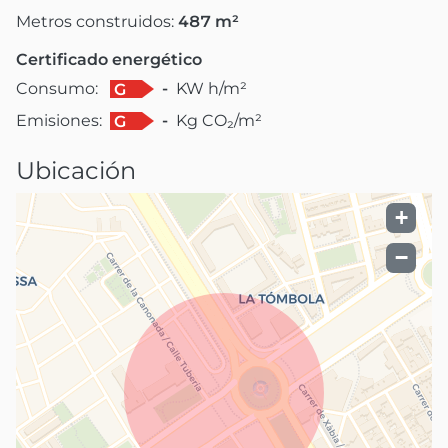
Metros construidos:
487
m²
Certificado energético
Consumo:
-
KW h/m²
G
Emisiones:
-
Kg CO₂/m²
G
Ubicación
+
−