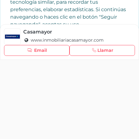
tecnología similar, para recordar tus
preferencias, elaborar estadísticas. Si continúas
navegando o haces clic en el botón "Seguir
navegando", aceptas su uso.
Política de cookies
Casamayor
www.inmobiliariacasamayor.com
Seguir navegando
Email
Llamar
×
Iniciar sesión
YAENCASA
La forma más rápida de encontrar lo que buscas o
dar a conocer tu marca y/o negocio.
Se te olvidó tu contraseña
Síganos
Iniciar sesión
soporte@yaencasa.pro