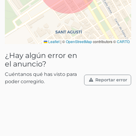
Leaflet
|
©
OpenStreetMap
contributors ©
CARTO
¿Hay algún error en
el anuncio?
Cuéntanos qué has visto para
Reportar error
poder corregirlo.