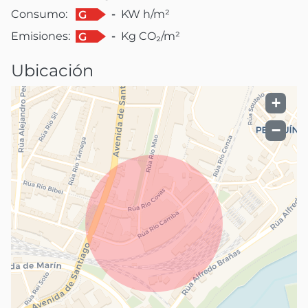
Consumo:
-
KW h/m²
G
Emisiones:
-
Kg CO₂/m²
G
Ubicación
+
−