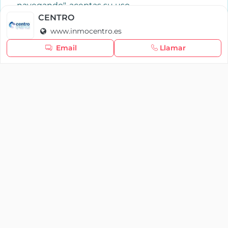
navegando", aceptas su uso.
Política de cookies
CENTRO
www.inmocentro.es
Seguir navegando
Email
Llamar
×
Iniciar sesión
YAENCASA
La forma más rápida de encontrar lo que buscas o
dar a conocer tu marca y/o negocio.
Se te olvidó tu contraseña
Síganos
Iniciar sesión
soporte@yaencasa.pro
facebook
¿No tienes cuenta?
Registro