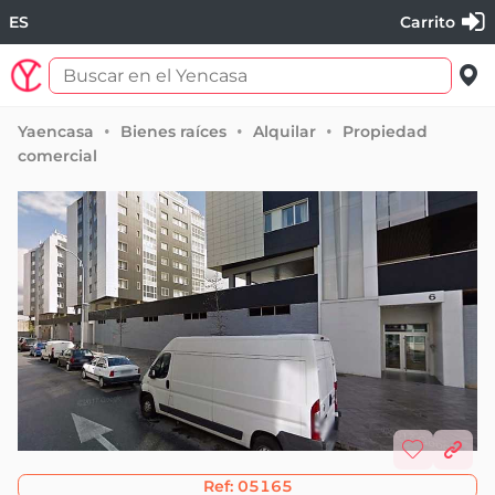
ES
Carrito
Yaencasa
Bienes raíces
Alquilar
Propiedad
comercial
Ref:
05165