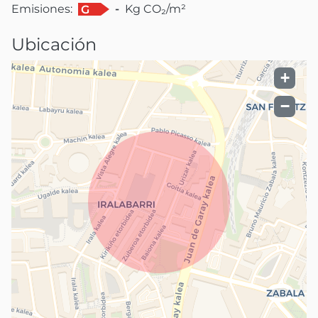
Emisiones:
-
Kg CO₂/m²
G
Ubicación
+
−