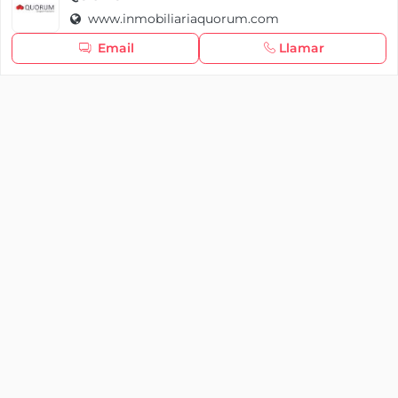
www.inmobiliariaquorum.com
Seguir navegando
Email
Llamar
×
Iniciar sesión
YAENCASA
La forma más rápida de encontrar lo que buscas o
dar a conocer tu marca y/o negocio.
Se te olvidó tu contraseña
Síganos
Iniciar sesión
soporte@yaencasa.pro
facebook
¿No tienes cuenta?
Registro
¡Registra tu empresa gratis!
¿Eres una empresa o un profesional?