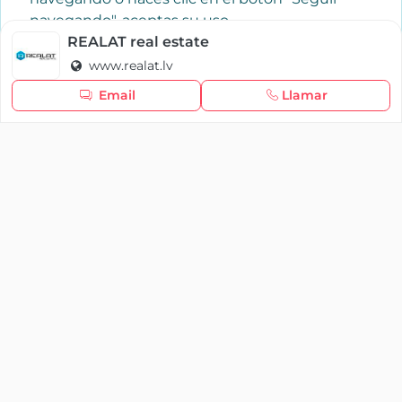
navegando", aceptas su uso.
Política de cookies
REALAT real estate
www.realat.lv
Seguir navegando
Email
Llamar
×
Iniciar sesión
YAENCASA
La forma más rápida de encontrar lo que buscas o
dar a conocer tu marca y/o negocio.
Se te olvidó tu contraseña
Síganos
Iniciar sesión
soporte@yaencasa.pro
facebook
¿No tienes cuenta?
Registro