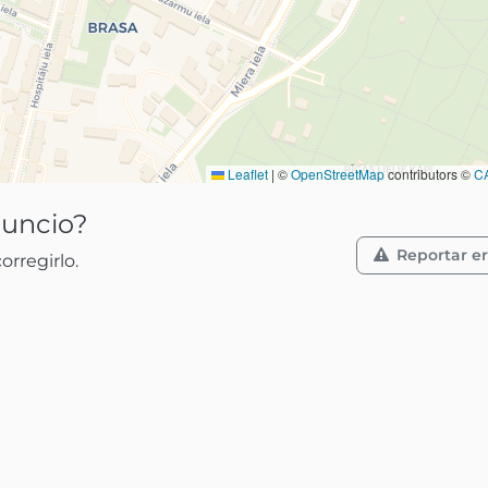
Leaflet
|
©
OpenStreetMap
contributors ©
C
nuncio?
Reportar er
rregirlo.