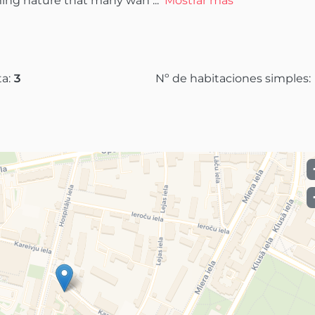
ming nature that many wan
 ...
Mostrar más
ta:
3
Nº de habitaciones simples: