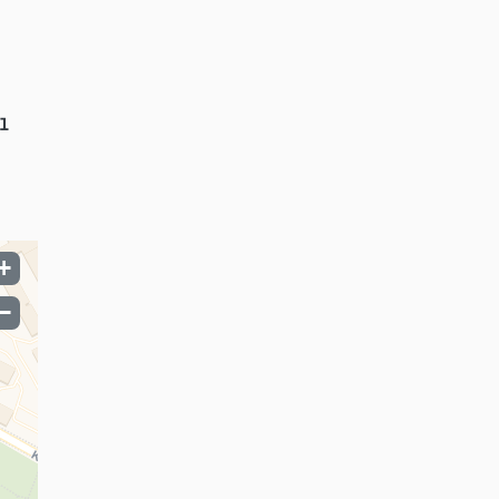
1
+
−