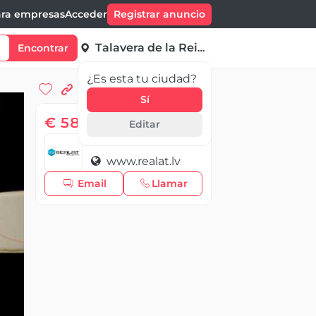
ra empresas
Acceder
Registrar anuncio
Talavera de la Reina
Encontrar
¿Es esta tu ciudad?
Sí
€ 58 500,00
Editar
REALAT real estate
www.realat.lv
Email
Llamar