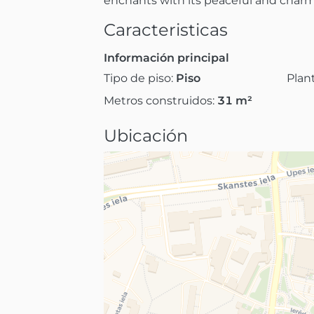
enchants with its peaceful and char
Caracteristicas
Información principal
Tipo de piso:
Piso
Plan
Metros construidos:
31
m²
Ubicación