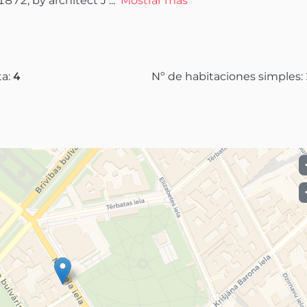
 1872, by architect J
 ...
Mostrar más
ta:
4
Nº de habitaciones simples: