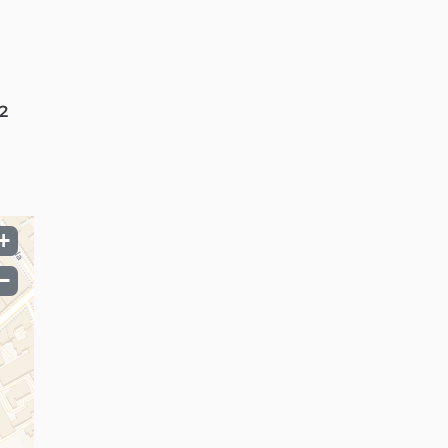
2
+
−