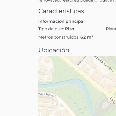
renovated, restored building, built in
Caracteristicas
Información principal
Tipo de piso:
Piso
Plan
Metros construidos:
62
m²
Ubicación