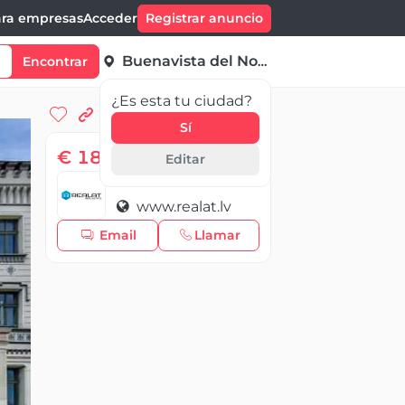
ra empresas
Acceder
Registrar anuncio
Buenavista del Norte
Encontrar
¿Es esta tu ciudad?
Sí
€ 185 000,00
Editar
REALAT real estate
www.realat.lv
Email
Llamar