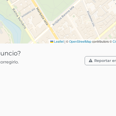
Leaflet
|
©
OpenStreetMap
contributors ©
C
nuncio?
Reportar er
rregirlo.