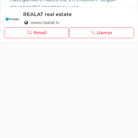
navegando", aceptas su uso.
Política de cookies
REALAT real estate
www.realat.lv
Seguir navegando
Email
Llamar
×
Iniciar sesión
YAENCASA
La forma más rápida de encontrar lo que buscas o
dar a conocer tu marca y/o negocio.
Se te olvidó tu contraseña
Síganos
Iniciar sesión
soporte@yaencasa.pro
facebook
¿No tienes cuenta?
Registro