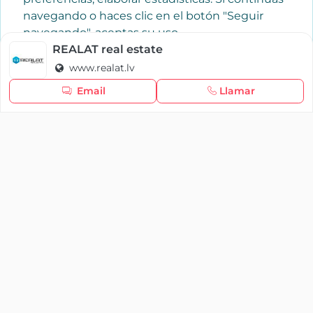
navegando o haces clic en el botón "Seguir
navegando", aceptas su uso.
Política de cookies
REALAT real estate
www.realat.lv
Seguir navegando
Email
Llamar
×
Iniciar sesión
YAENCASA
La forma más rápida de encontrar lo que buscas o
dar a conocer tu marca y/o negocio.
Se te olvidó tu contraseña
Síganos
Iniciar sesión
soporte@yaencasa.pro
facebook
¿No tienes cuenta?