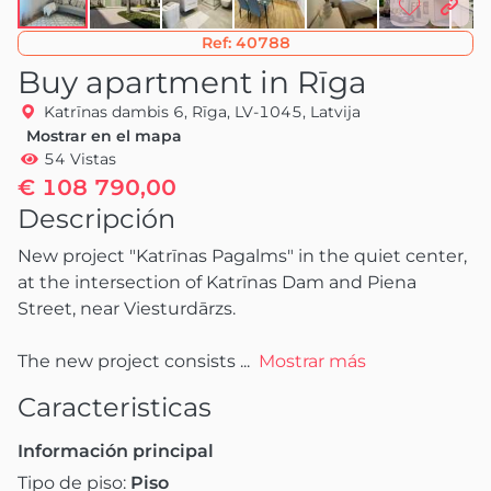
Ref:
40788
Buy apartment in Rīga
Katrīnas dambis 6, Rīga, LV-1045, Latvija
Mostrar en el mapa
54 Vistas
€ 108 790,00
Descripción
New project "Katrīnas Pagalms" in the quiet center, 
at the intersection of Katrīnas Dam and Piena 
Street, near Viesturdārzs.

The new project consists
 ...
Mostrar más
Caracteristicas
Información principal
Tipo de piso:
Piso