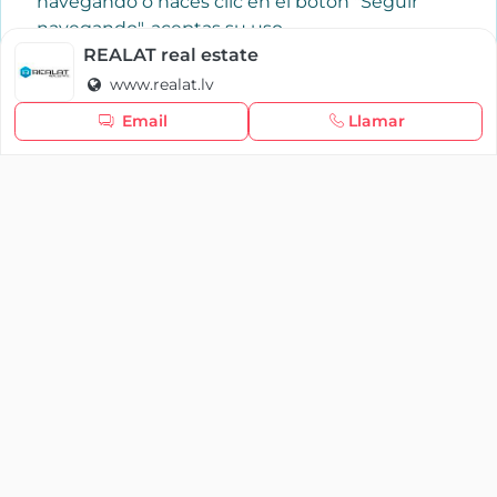
navegando o haces clic en el botón "Seguir
navegando", aceptas su uso.
Política de cookies
REALAT real estate
www.realat.lv
Seguir navegando
Email
Llamar
×
Iniciar sesión
YAENCASA
La forma más rápida de encontrar lo que buscas o
dar a conocer tu marca y/o negocio.
Se te olvidó tu contraseña
Síganos
Iniciar sesión
soporte@yaencasa.pro
facebook
¿No tienes cuenta?