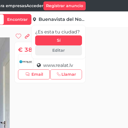
ra empresas
Acceder
Registrar anuncio
Buenavista del Norte
Encontrar
¿Es esta tu ciudad?
Sí
€ 38 226,00
Editar
REALAT real estate
www.realat.lv
Email
Llamar