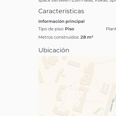
space between Ezermalas, Viskali, Spr
Caracteristicas
Información principal
Tipo de piso:
Piso
Plan
Metros construidos:
28
m²
Ubicación