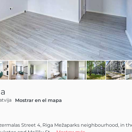
ga
atvija
Mostrar en el mapa
zermalas Street 4, Riga Mežaparks neighbourhood, in the