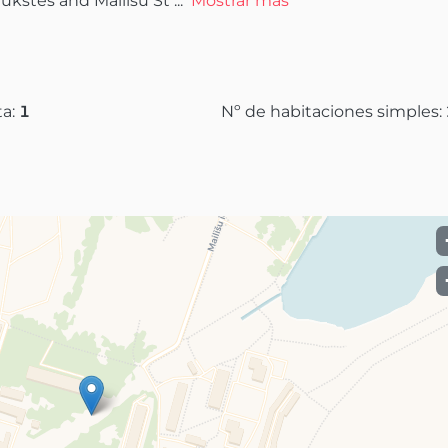
ukstes and Mailīšu St
 ...
Mostrar más
ta:
1
Nº de habitaciones simples: