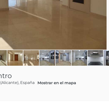
ntro
 (Alicante), España
Mostrar en el mapa
struidos, 4 dormitorios, 3 baños y un aseo de cortesía, 