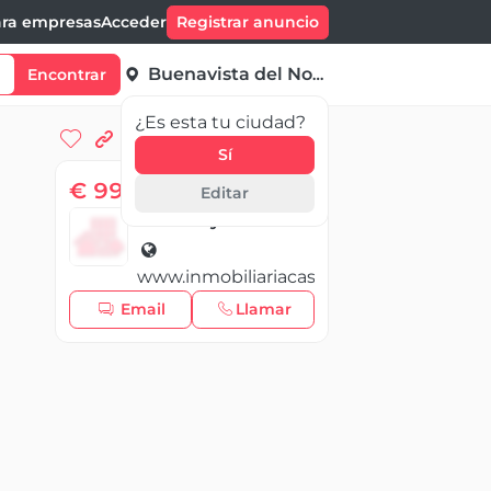
ra empresas
Acceder
Registrar anuncio
Buenavista del Norte
Encontrar
¿Es esta tu ciudad?
Sí
€ 998 000,00
Editar
Casamayor
www.inmobiliariacasamayor.com
Email
Llamar