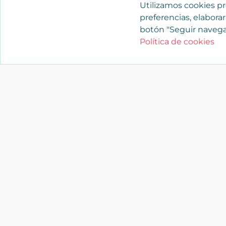
distribuido en una sola planta en ple
Utilizamos cookies pro
preferencias, elaborar
Caracteristicas
botón "Seguir navega
Información principal
Política de cookies
Tipo de piso:
Piso
Plan
Nº de baños:
4
Metr
Información adicional
Orientación:
Noroeste
Certificado energético
Consumo:
210
KW h/m²
G
Emisiones:
154
Kg CO₂/m²
G
Calidades
Aire acondicionado
Ascensor