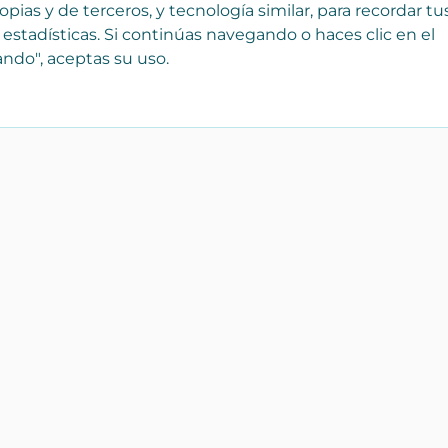
na Explanada, frente
 ...
Mostrar más
pias y de terceros, y tecnología similar, para recordar tu
 estadísticas. Si continúas navegando o haces clic en el
ndo", aceptas su uso.
ta:
1
Nº de habitaciones simples:
os construidos:
279
m²
Calefacción
Terraza
furniture