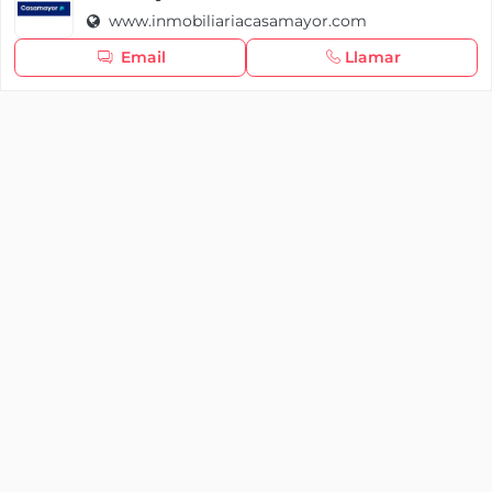
www.inmobiliariacasamayor.com
Seguir navegando
Email
Llamar
×
Iniciar sesión
YAENCASA
La forma más rápida de encontrar lo que buscas o
dar a conocer tu marca y/o negocio.
Se te olvidó tu contraseña
Síganos
Iniciar sesión
soporte@yaencasa.pro
facebook
¿No tienes cuenta?
Registro
¡Registra tu empresa gratis!
¿Eres una empresa o un profesional?