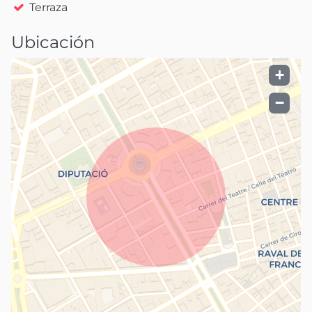
Terraza
Ubicación
+
−