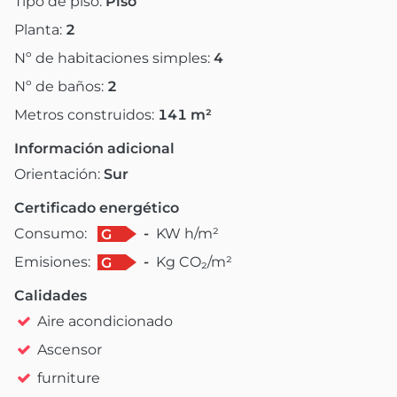
Tipo de piso:
Piso
Planta:
2
Nº de habitaciones simples:
4
Nº de baños:
2
Metros construidos:
141
m²
Información adicional
Orientación:
Sur
Certificado energético
Consumo:
-
KW h/m²
G
Emisiones:
-
Kg CO₂/m²
G
Calidades
Aire acondicionado
Ascensor
furniture