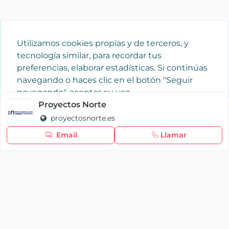
Utilizamos cookies propias y de terceros, y
tecnología similar, para recordar tus
preferencias, elaborar estadísticas. Si continúas
navegando o haces clic en el botón "Seguir
navegando", aceptas su uso.
Política de cookies
Proyectos Norte
proyectosnorte.es
Seguir navegando
Email
Llamar
×
Iniciar sesión
YAENCASA
La forma más rápida de encontrar lo que buscas o
dar a conocer tu marca y/o negocio.