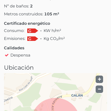
Nº de baños:
2
Metros construidos:
105
m²
Certificado energético
Consumo:
-
KW h/m²
G
Emisiones:
-
Kg CO₂/m²
G
Calidades
Despensa
Ubicación
+
−