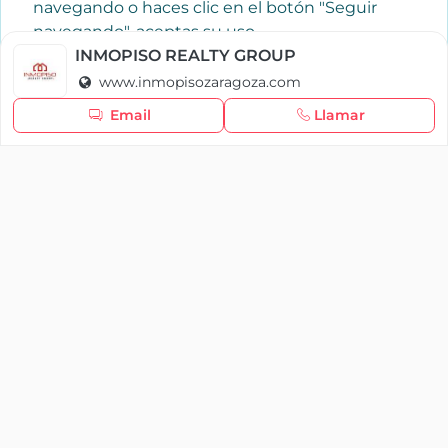
navegando o haces clic en el botón "Seguir
navegando", aceptas su uso.
Política de cookies
INMOPISO REALTY GROUP
www.inmopisozaragoza.com
Seguir navegando
Email
Llamar
×
Iniciar sesión
YAENCASA
La forma más rápida de encontrar lo que buscas o
dar a conocer tu marca y/o negocio.
Se te olvidó tu contraseña
Síganos
Iniciar sesión
soporte@yaencasa.pro
facebook
¿No tienes cuenta?