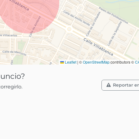
Leaflet
|
©
OpenStreetMap
contributors ©
C
nuncio?
Reportar er
rregirlo.