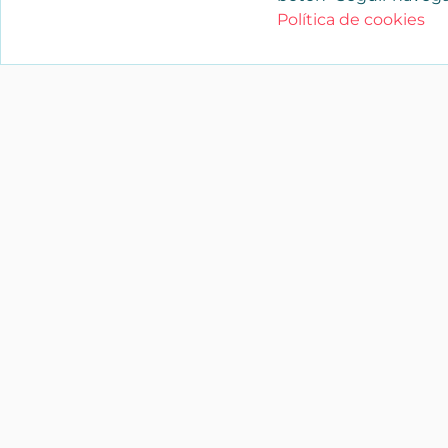
Política de cookies
YAENCASA
La forma más rápida de encontrar lo
buscas o dar a conocer tu marca y/o
negocio.
Síganos
soporte@yaencasa.pro
facebook