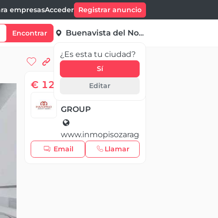
ra empresas
Acceder
Registrar anuncio
Buenavista del Norte
Encontrar
¿Es esta tu ciudad?
Sí
€ 129 999,00
Editar
INMOPISO REALTY
GROUP
www.inmopisozaragoza.com
Email
Llamar