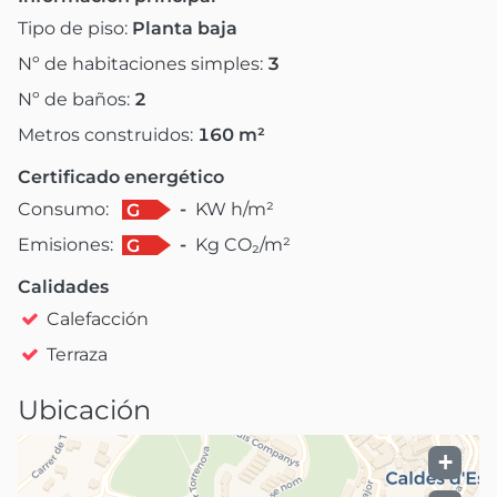
Tipo de piso:
Planta baja
Nº de habitaciones simples:
3
Nº de baños:
2
Metros construidos:
160
m²
Certificado energético
Consumo:
-
KW h/m²
G
Emisiones:
-
Kg CO₂/m²
G
Calidades
Calefacción
Terraza
Ubicación
+