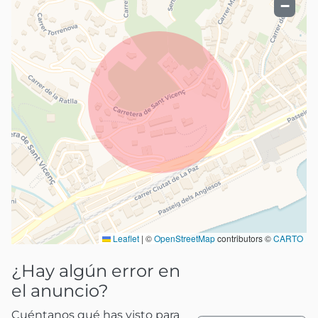
−
Leaflet
|
©
OpenStreetMap
contributors ©
CARTO
¿Hay algún error en
el anuncio?
Cuéntanos qué has visto para