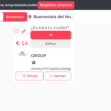
ra empresas
Acceder
Registrar anuncio
Buenavista del Norte
Encontrar
¿Es esta tu ciudad?
Sí
€ 142 500,00
Editar
INMOPISO REALTY
GROUP
www.inmopisozaragoza.com
Email
Llamar