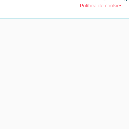
Política de cookies
YAENCASA
La forma más rápida de encontrar lo
buscas o dar a conocer tu marca y/o
negocio.
Síganos
soporte@yaencasa.pro
facebook