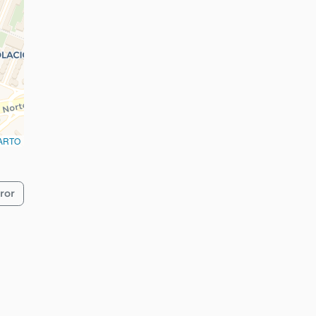
ARTO
ror