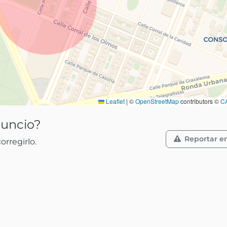
Leaflet
|
©
OpenStreetMap
contributors ©
C
nuncio?
Reportar er
rregirlo.