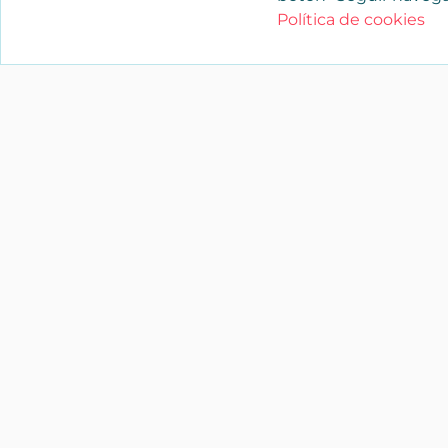
Política de cookies
YAENCASA
La forma más rápida de encontrar lo
buscas o dar a conocer tu marca y/o
negocio.
Síganos
soporte@yaencasa.pro
facebook