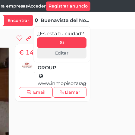
ra empresas
Acceder
Registrar anuncio
Buenavista del Norte
Encontrar
¿Es esta tu ciudad?
Sí
€ 148 999,00
Editar
INMOPISO REALTY
GROUP
www.inmopisozaragoza.com
Email
Llamar