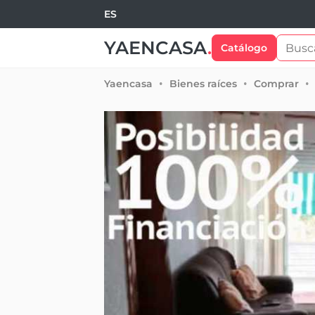
ES
YAENCASA
.
Catálogo
Yaencasa
Bienes raíces
Comprar