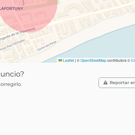
Leaflet
|
©
OpenStreetMap
contributors ©
C
nuncio?
Reportar er
rregirlo.