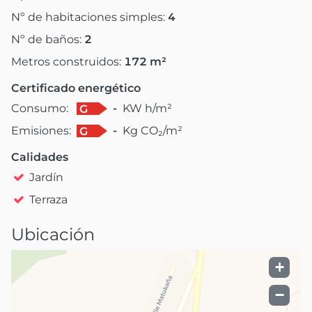
Nº de habitaciones simples:
4
Nº de baños:
2
Metros construidos:
172
m²
Certificado energético
Consumo:
-
KW h/m²
G
Emisiones:
-
Kg CO₂/m²
G
Calidades
Jardín
Terraza
Ubicación
+
−