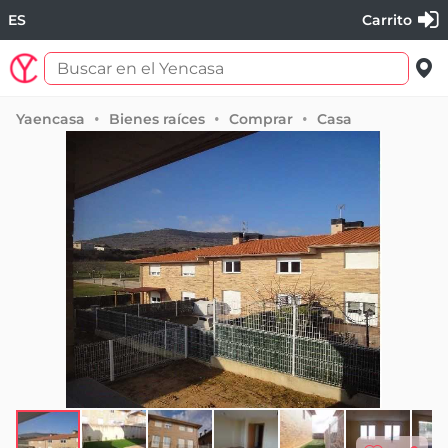
ES
Carrito
Yaencasa
Bienes raíces
Comprar
Casa