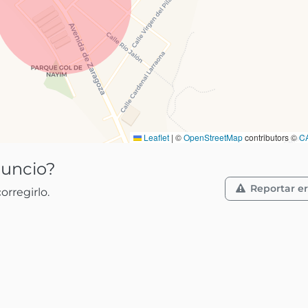
Leaflet
|
©
OpenStreetMap
contributors ©
C
nuncio?
Reportar er
rregirlo.