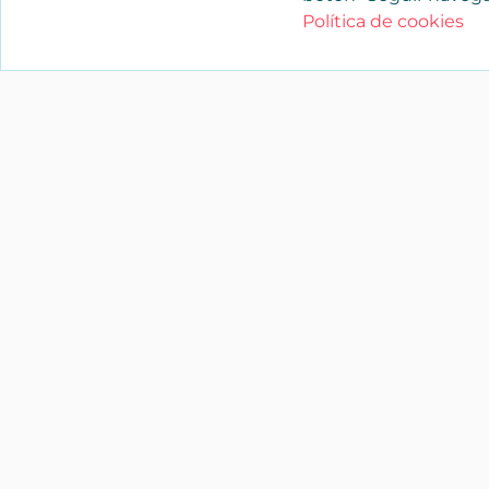
Política de cookies
YAENCASA
La forma más rápida de encontrar lo
buscas o dar a conocer tu marca y/o
negocio.
Síganos
soporte@yaencasa.pro
facebook