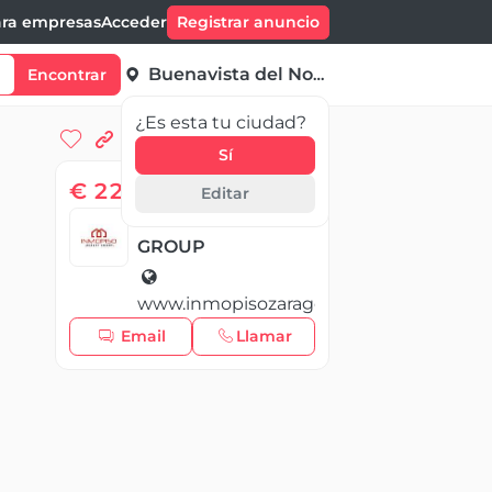
ra empresas
Acceder
Registrar anuncio
Buenavista del Norte
Encontrar
¿Es esta tu ciudad?
Sí
€ 228 999,00
Editar
INMOPISO REALTY
GROUP
www.inmopisozaragoza.com
Email
Llamar