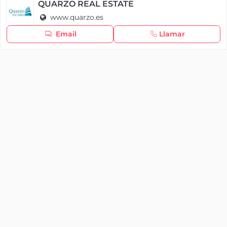
Política de cookies
QUARZO REAL ESTATE
www.quarzo.es
Seguir navegando
Email
Llamar
×
Iniciar sesión
YAENCASA
La forma más rápida de encontrar lo que buscas o
dar a conocer tu marca y/o negocio.
Se te olvidó tu contraseña
Síganos
Iniciar sesión
soporte@yaencasa.pro
facebook
¿No tienes cuenta?
Registro
¡Registra tu empresa gratis!
¿Eres una empresa o un profesional?