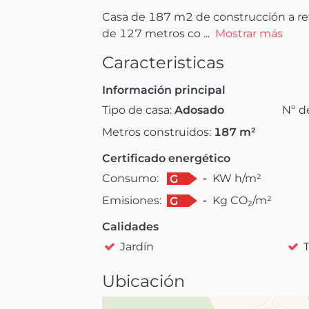
Casa de 187 m2 de construcción a refo
de 127 metros co
 ...
Mostrar más
Caracteristicas
Información principal
Tipo de casa:
Adosado
Nº d
Metros construidos:
187
m²
Certificado energético
Consumo:
-
KW h/m²
G
Emisiones:
-
Kg CO₂/m²
G
Calidades
Jardín
Ubicación