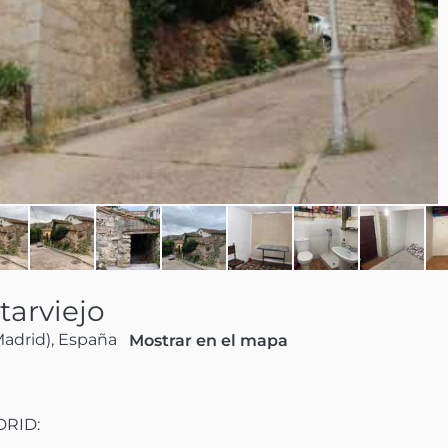
arviejo
(Madrid), España
Mostrar en el mapa
D:
