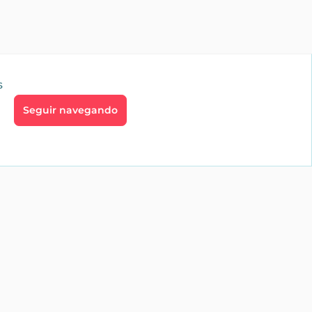
s
Seguir navegando
go
Profesionales
aíces
Inmobiliarias
te
Alquiler vacacional
Servicios
profesionales