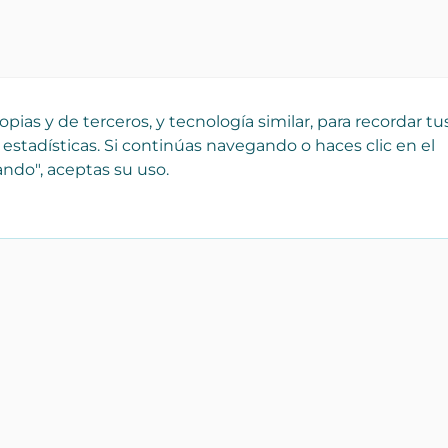
pias y de terceros, y tecnología similar, para recordar tu
 estadísticas. Si continúas navegando o haces clic en el
ndo", aceptas su uso.
¡Registra tu empresa
Catálo
gratis!
Bienes r
 que
Forma parte de Yaencasa y
Transpor
aparece desde hoy en nuestro
Servicios
catálogo de Inmobiliarias,
profesionales y tiendas
Artículos