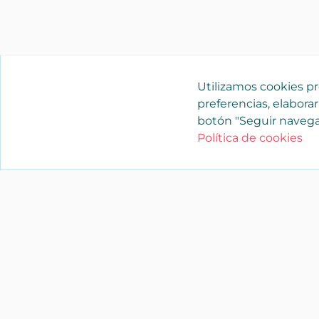
Utilizamos cookies pro
preferencias, elaborar
botón "Seguir navega
Política de cookies
YAENCASA
La forma más rápida de encontrar lo
buscas o dar a conocer tu marca y/o
negocio.