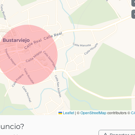
Leaflet
|
©
OpenStreetMap
contributors ©
C
nuncio?
Reportar er