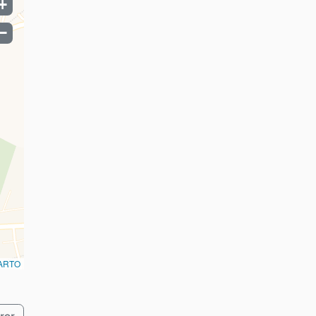
+
−
ARTO
ror