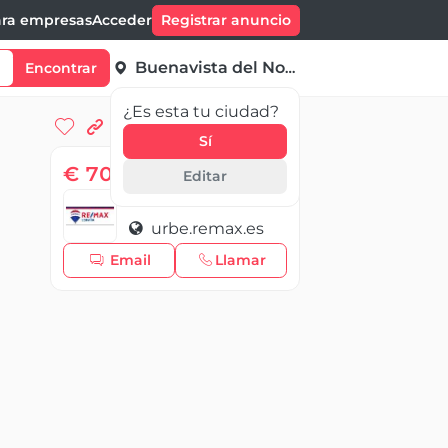
ra empresas
Acceder
Registrar anuncio
Buenavista del Norte
Encontrar
¿Es esta tu ciudad?
Sí
€ 70 000,00
Editar
REMAX
urbe.remax.es
Email
Llamar