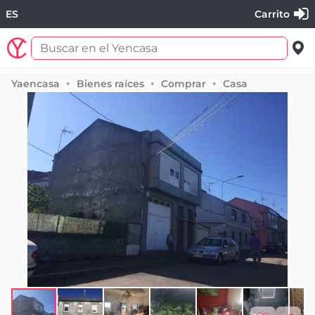
ES
Carrito
Yaencasa
Bienes raíces
Comprar
Casa