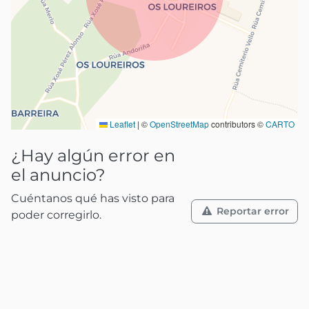
Leaflet
|
©
OpenStreetMap
contributors ©
CARTO
¿Hay algún error en
el anuncio?
Cuéntanos qué has visto para
Reportar error
poder corregirlo.