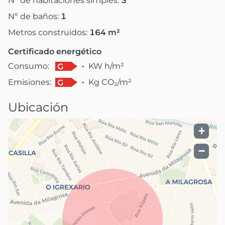
Nº de habitaciones simples:
3
Nº de baños:
1
Metros construidos:
164
m²
Certificado energético
Consumo:
-
KW h/m²
G
Emisiones:
-
Kg CO₂/m²
G
Ubicación
+
−