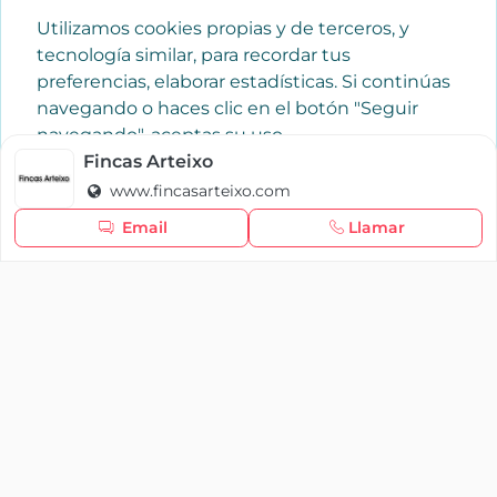
Utilizamos cookies propias y de terceros, y
tecnología similar, para recordar tus
preferencias, elaborar estadísticas. Si continúas
navegando o haces clic en el botón "Seguir
navegando", aceptas su uso.
Política de cookies
Fincas Arteixo
www.fincasarteixo.com
Seguir navegando
Email
Llamar
×
Iniciar sesión
YAENCASA
La forma más rápida de encontrar lo que buscas o
dar a conocer tu marca y/o negocio.
Se te olvidó tu contraseña
Síganos