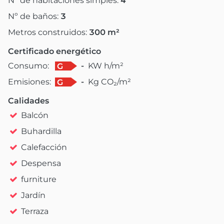
Nº de habitaciones simples:
4
Nº de baños:
3
Metros construidos:
300
m²
Certificado energético
Consumo:
-
KW h/m²
G
Emisiones:
-
Kg CO₂/m²
G
Calidades
Balcón
Buhardilla
Calefacción
Despensa
furniture
Jardín
Terraza