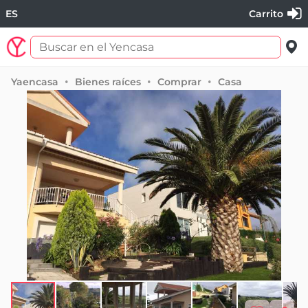
ES
Carrito
Yaencasa
Bienes raíces
Comprar
Casa