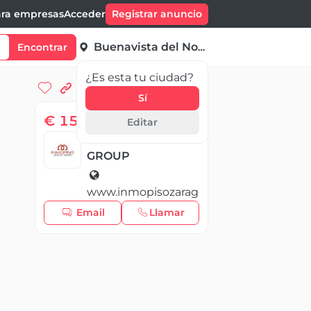
ra empresas
Acceder
Registrar anuncio
Buenavista del Norte
Encontrar
¿Es esta tu ciudad?
Sí
€ 159 999,00
Editar
INMOPISO REALTY
GROUP
www.inmopisozaragoza.com
Email
Llamar