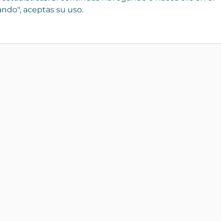
ndo", aceptas su uso.
¡Registra tu empresa
Catálo
gratis!
Bienes r
 que
Forma parte de Yaencasa y
Transpor
aparece desde hoy en nuestro
Servicios
catálogo de Inmobiliarias,
profesionales y tiendas
Artículos
personal
Para empresas
Hogar y 
Repuest
accesori
Electrón