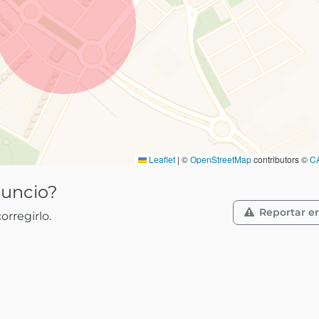
Leaflet
|
©
OpenStreetMap
contributors ©
C
nuncio?
Reportar er
rregirlo.