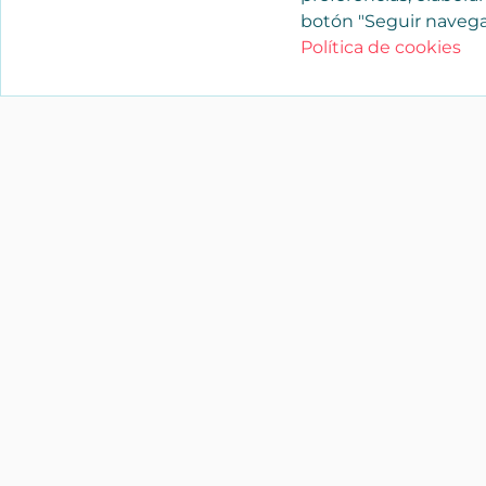
botón "Seguir navega
Política de cookies
YAENCASA
La forma más rápida de encontrar lo
buscas o dar a conocer tu marca y/o
negocio.
Síganos
soporte@yaencasa.pro
facebook