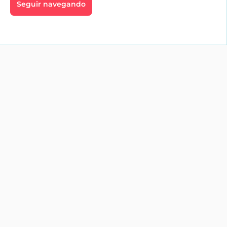
Seguir navegando
go
Profesionales
aíces
Inmobiliarias
te
Alquiler vacacional
Servicios
profesionales
es
Tienda
jardín
os y
os
ica