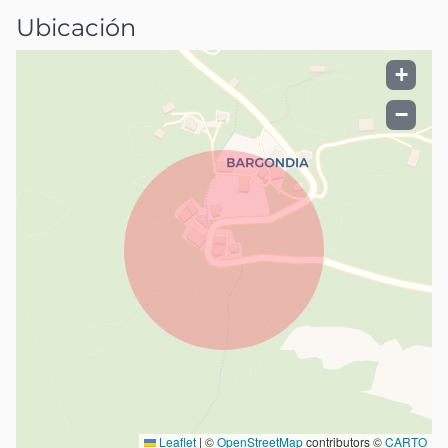
Ubicación
+
−
Leaflet
|
©
OpenStreetMap
contributors ©
CARTO