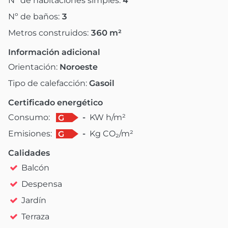
Nº de habitaciones simples:
4
Nº de baños:
3
Metros construidos:
360
m²
Información adicional
Orientación:
Noroeste
Tipo de calefacción:
Gasoil
Certificado energético
Consumo:
-
KW h/m²
G
Emisiones:
-
Kg CO₂/m²
G
Calidades
Balcón
Despensa
Jardín
Terraza