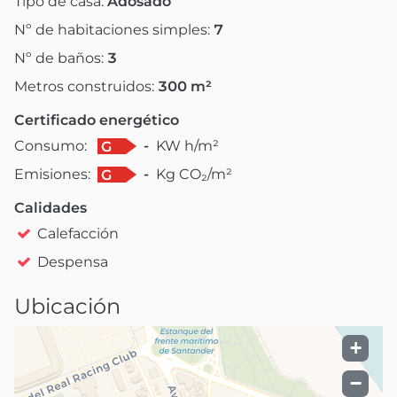
Tipo de casa:
Adosado
Nº de habitaciones simples:
7
Nº de baños:
3
Metros construidos:
300
m²
Certificado energético
Consumo:
-
KW h/m²
G
Emisiones:
-
Kg CO₂/m²
G
Calidades
Calefacción
Despensa
Ubicación
+
−