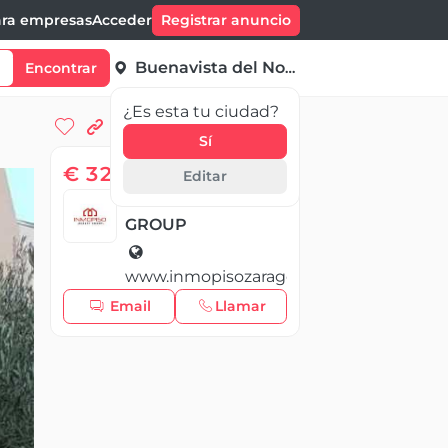
ra empresas
Acceder
Registrar anuncio
Buenavista del Norte
Encontrar
¿Es esta tu ciudad?
Sí
€ 329 999,00
Editar
INMOPISO REALTY
GROUP
www.inmopisozaragoza.com
Email
Llamar