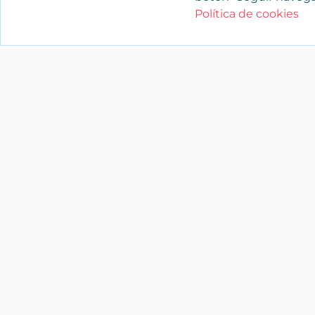
Política de cookies
YAENCASA
La forma más rápida de encontrar lo
buscas o dar a conocer tu marca y/o
negocio.
Síganos
soporte@yaencasa.pro
facebook