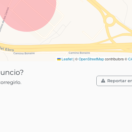
Leaflet
|
©
OpenStreetMap
contributors ©
C
nuncio?
Reportar er
rregirlo.